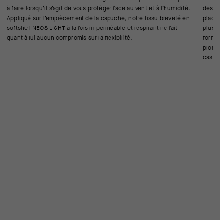
à faire lorsqu’il s’agit de vous protéger face au vent et à l’humidité.
des m
Appliqué sur l’empiècement de la capuche, notre tissu breveté en
placés
softshell NEOS LIGHT à la fois imperméable et respirant ne fait
plus a
quant à lui aucun compromis sur la flexibilité.
forme
plong
casque