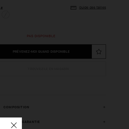
Guide des tailles
LE
I
PAS DISPONIBLE
PRÉVENEZ-MOI QUAND DISPONIBLE
TROUVEZ-LE EN MAGASIN
COMPOSITION
2 ANS DE GARANTIE