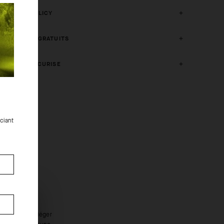
CRASH POLICY
RETOURS GRATUITS
ACHAT SECURISE
ciant