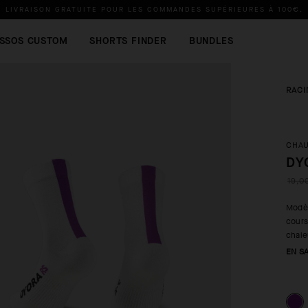
LIVRAISON GRATUITE POUR LES COMMANDES SUPÉRIEURES À
100€
.
SSOS CUSTOM
SHORTS FINDER
BUNDLES
RACI
CHA
DY
19,0
Modèl
cours
chale
EN S