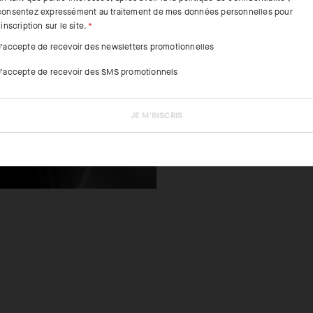
consentez expressément au traitement de mes données personnelles pour
'inscription sur le site.
FEATURED FAB
J'accepte de recevoir des newsletters promotionnelles
Le mélange de 
J'accepte de recevoir des SMS promotionnels
structure de so
et hautement r
JE M'INSCRIS