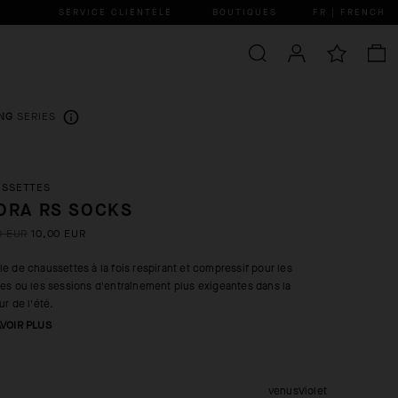
SERVICE CLIENTÈLE
BOUTIQUES
FR | FRENCH
NG
SERIES
USSETTES
ORA RS SOCKS
0 EUR
10,00 EUR
e de chaussettes à la fois respirant et compressif pour les
es ou les sessions d'entraînement plus exigeantes dans la
ur de l'été.
AVOIR PLUS
venusViolet