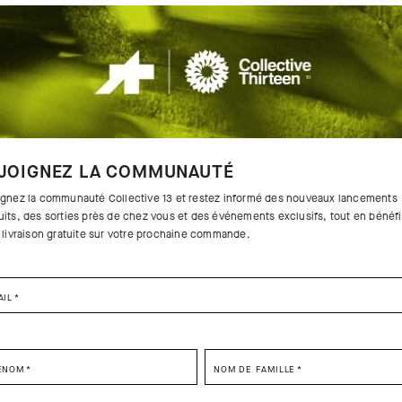
JOIGNEZ LA COMMUNAUTÉ
ignez la communauté Collective 13 et restez informé des nouveaux lancements
uits, des sorties près de chez vous et des événements exclusifs, tout en bénéfi
a livraison gratuite sur votre prochaine commande.
AIL
*
SES DU PRODUIT
SELECT YOUR COUNTRY
ÉNOM
*
NOM DE FAMILLE
*
lité avec action rafraîchissante sont
n nom de l'hydrogène, le plus léger
You are browsing
France Website
site, but it appears you are located in
US
.