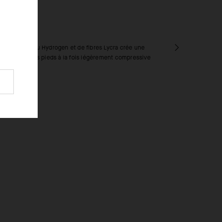
RICS
notre matériau Hydrogen et de fibres Lycra crée une
utien pour vos pieds à la fois légèrement compressive
espirante.